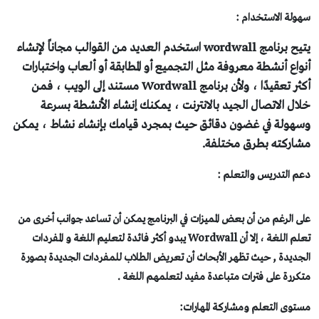
ولة الاستخدام :
يتيح برنامج wordwall استخدم العديد من القوالب مجاناً لإنشاء
واع أنشطة معروفة مثل التجميع أو المطابقة أو ألعاب واختبارات
أكثر تعقيدًا ، ولأن برنامج Wordwall مستند إلى الويب ، فمن
ال الاتصال الجيد بالانترنت ، يمكنك إنشاء الأنشطة بسرعة
هولة في غضون دقائق حيث بمجرد قيامك بإنشاء نشاط ، يمكن
اركته بطرق مختلفة.
م التدريس والتعلم :
ى الرغم من أن بعض المميزات في البرنامج يمكن أن تساعد جوانب أخرى من
تعلم اللغة ، إلا أن Wordwall يبدو أكثر فائدة لتعليم اللغة و المفردات
جديدة , حيث تظهر الأبحاث أن تعريض الطلاب للمفردات الجديدة بصورة
كررة على فترات متباعدة مفيد لتعلمهم اللغة .
توى التعلم ومشاركة المهارات: