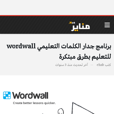
برنامج جدار الكلمات التعليمي wordwall
لتعليم بطرق مبتكرة
تب
ehab
آخر تحديث
منذ 3 سنوات