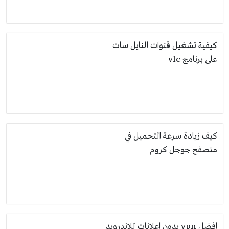
كيفية تشغيل قنوات النايل سات
على برنامج vlc
كيف زيادة سرعة التحميل في
متصفح جوجل كروم
افضل vpn بدون اعلانات للاندرويد