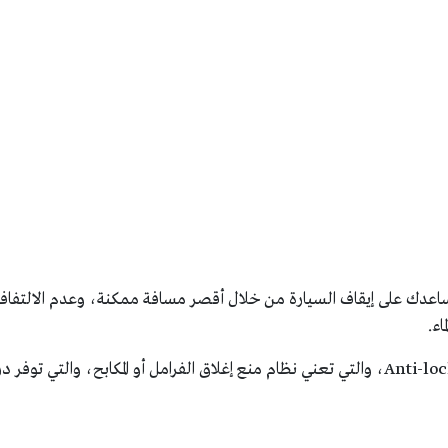
اسية لنظام abs هو أنه يساعدك على إيقاف السيارة من خلال أقصر مسافة ممكنة، وعدم الالتفا
اء.
abs هو اختصار لـAnti-lock braking system، والتي تعني نظام منع إغلاق الفرامل أو المكابح، والتي توفر