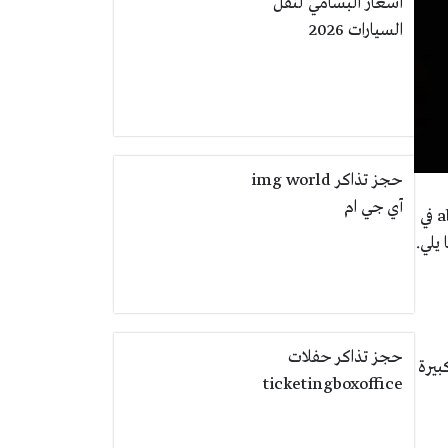
أسعار البسامي لنقل
السيارات 2026
حجز تذاكر img world
آي جي ام
تظر العديد من العلامات التي تنذر بمشكلة في سيارتك لتنبيهك بفحصها وحل المشكلة، لكن كيف اطفي لمبة abs في
يلي.
حجز تذاكر حفلات
بيرة
ticketingboxoffice