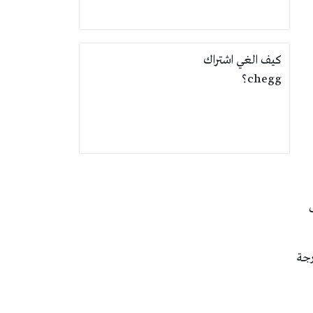
كيف الغي اشتراك
chegg؟
ف
 درجة