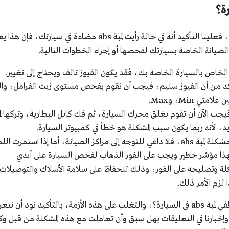
أما عن كيف اطفي لمبة abs في السيارة؟، فعلينا التأكيد أنه في حالة رأيت لمبة abs مضاءة في سيارتك، فإ
الصيانة الخاصة بسيارتك لفحصها أو إجراء الخطوات التالية.
 الخاص بالسيارة الخاصة بك، فقد يكون الفيوز تالف ويحتاج إلى تغيير.
اكد من أن الفيوز سليم، فيجب أن نقوم بفحص مستوى زيت الفرامل، وا
ي Min، وMax.
يجب الآن أن تقوم بغلق محرك السيارة، ثم فك كابل البطارية، وتركها لم
 لأنه ربما يكون سبب المشكلة هو خطأ في كمبيوتر السيارة.
إذا نجحت الطرق السابقة في حل مشكلة لمبة abs، فلا داعي للتوجه إلى مراكز الصيانة، أما إذا استمرت ا
هذا مؤشر خطير ويجب على الفور الذهاب لفحص السيارة على أيدي
ة وتصليحه على الفور، وذلك للحفاظ على سلامة الأسلاك والتوصيلات
هذه كانت خطوات حل مشكلة كيف اطفي لمبة abs في السيارة؟، والتغلب على هذه الأزمة، بالتأكيد نود أن ن
وإخبارنا في التعليقات بهل سبق وأن تعاملت مع هذه المشكلة من قبل و