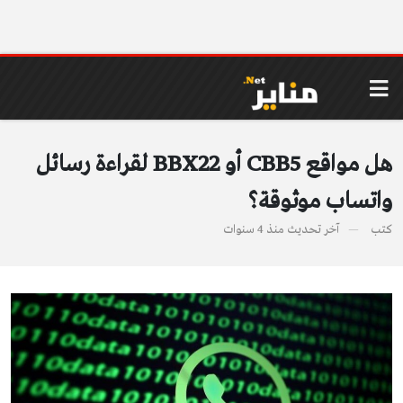
هل مواقع CBB5 أو BBX22 لقراءة رسائل
واتساب موثوقة؟
كتب
آخر تحديث
منذ 4 سنوات