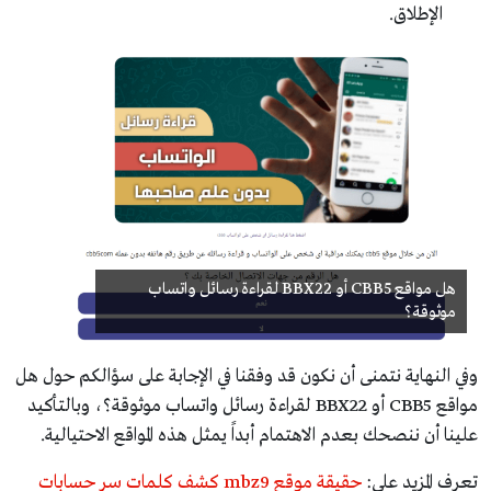
الإطلاق.
هل مواقع CBB5 أو BBX22 لقراءة رسائل واتساب
موثوقة؟
وفي النهاية نتمنى أن نكون قد وفقنا في الإجابة على سؤالكم حول هل
مواقع CBB5 أو BBX22 لقراءة رسائل واتساب موثوقة؟، وبالتأكيد
علينا أن ننصحك بعدم الاهتمام أبداً يمثل هذه المواقع الاحتيالية.
تعرف المزيد على:
حقيقة موقع mbz9 كشف كلمات سر حسابات