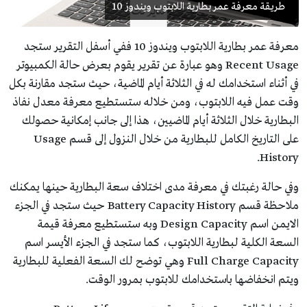
طريقة معرفة عمر بطارية اللابتوب ويندوز 10
معرفة عمر بطارية اللابتوب ويندوز 10 ففي أسفل التقرير ستجد
Recent Usage وهو عبارة عن تقرير يقوم بعرض حالة الكمبيوتر
في أثناء استخدامك له في الثلاثة أيام الماضية، حيث ستجد مقارنة بكل
وقت عمل فيه اللابتوب، ومن خلاله ستستطيع معرفة معدل نفاذ
البطارية خلال الثلاثة أيام الماضيين، هذا إلى جانب إمكانية حصولك
على التاريخ الكامل للبطارية من خلال النزول إلى قسم Usage
History.
وفي حالة رغبتك في معرفة مدى اختلاف سعة البطارية حينها يمكنك
ملاحظة قسم Battery Capacity History حيث ستجد في الجزء
الايمن اسم Design Capacity وبه ستستطيع معرفة قيمة
السعة الكلية لبطارية اللابتوب، كما ستجد في الجزء الأيسر اسم
Full Charge Capacity وهي توضح لك السعة الفعلية للبطارية
ويتم انخفاضها باستخدامك للابتوب بمرور الوقت.