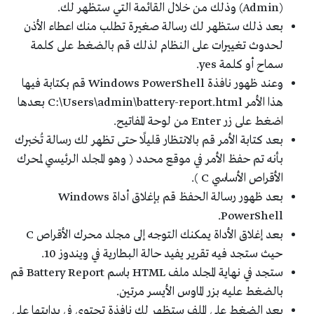
(Admin) وذلك من خلال القائمة التي ستظهر لك.
بعد ذلك ستظهر لك رسالة صغيرة تطلب منك اعطاء الأذن
لحدوث تغييرات على النظام لذلك قم بالضغط على كلمة
سماح أو كلمة yes.
وعند ظهور نافذة Windows PowerShell قم بكتابة فيها
هذا الأمر C:\Users\admin\battery-report.html بعدها
اضغط على زر Enter من لوحة المفاتيح.
بعد كتابة الأمر قم بالانتظار قليلًا حتى تظهر لك رسالة تُخبرك
بأنه تم حفظ الأمر في موقع محدد ( وهو المجلد الرئيسي لمحرك
الأقراص الأساسي C ).
بعد ظهور رسالة الحفظ قم بإغلاق أداة Windows
PowerShell.
بعد إغلاق الأداة يمكنك التوجه إلى مجلد محرك الأقراص C
حيث ستجد فيه تقرير يفيد حالة البطارية في ويندوز 10.
ستجد في نهاية المجلد ملف HTML باسم Battery Report قم
بالضغط عليه بزر الماوس الأيسر مرتين.
بعد الضغط على الملف ستظهر لك نافذة تحتوي في بدايتها على