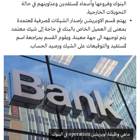
البنوك وفروعها وأسماء المستفدين وعناوينهم في حالة
التحويلات الخارجية.
يهتم قسم الاوبريشن بإصدار الشيكات المصرفية المعتمدة
بمعنى إن العميل الخاص بالبنك في حاجة إلى شيك معتمد
يتم توجيهه الى جهة معينة. ويقوم القسم بمراجعة اسم
المستفيد والتوقيعات على الشيك ورصيد الحساب.
ماهي وظيفة اوبريشن operation في البنوك