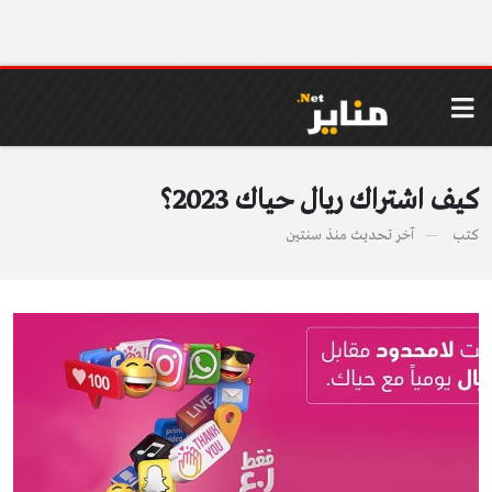
كيف اشتراك ريال حياك 2023؟
كتب
آخر تحديث
منذ سنتين