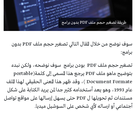
طريقة تصغير حجم ملف PDF بدون برامج
سوف نوضح من خلال المقال التالي تصغير حجم ملف PDF بدون
برامج:
تصغير حجم ملف PDF بودن برامج سوف نوضحه، ولكن نبدء
بتوضيح ماهو ملف PDF يرجع هذا المسمى إلى كلمة(portable
Document Formate )، وقد ظهر هذا المعنى الحقيقي لهذا الملف
عام 1993، وهو يعد أستخدامه كثير جدا لمن يريد الكتابة على شكل
مستندات ثم تحويلها ل PDF حتى يسهل إرسالها على مواقع تواصل
أجتماعي أو ارساله لأي شخص على السوشيل ميديا.