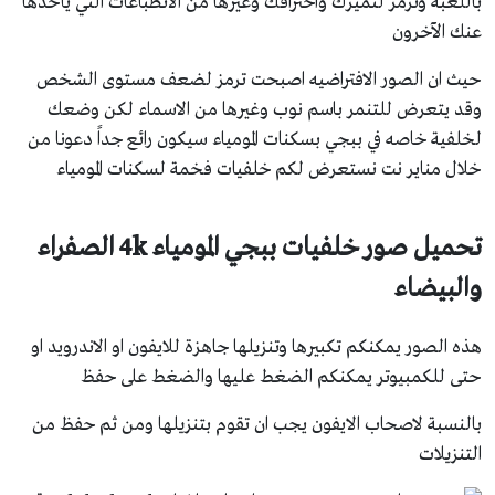
باللعبه وترمز لتميزك واحترافك وغيرها من الانطباعات التي ياخذها
عنك الآخرون
حيث ان الصور الافتراضيه اصبحت ترمز لضعف مستوى الشخص
وقد يتعرض للتنمر باسم نوب وغيرها من الاسماء لكن وضعك
لخلفية خاصه في ببجي بسكنات المومياء سيكون رائع جداً دعونا من
خلال مناير نت نستعرض لكم خلفيات فخمة لسكنات المومياء
تحميل صور خلفيات ببجي المومياء 4k الصفراء
والبيضاء
هذه الصور يمكنكم تكبيرها وتنزيلها جاهزة للايفون او الاندرويد او
حتى للكمبيوتر يمكنكم الضغط عليها والضغط على حفظ
بالنسبة لاصحاب الايفون يجب ان تقوم بتنزيلها ومن ثم حفظ من
التنزيلات