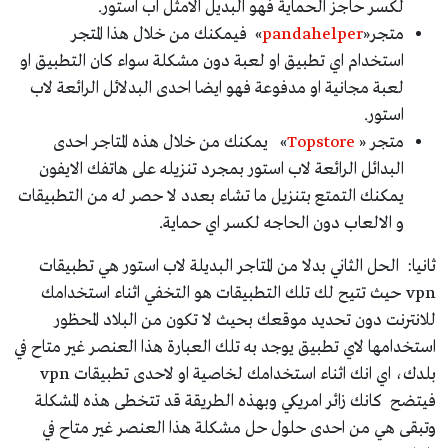
لكسر حاجز الحماية فهو البديل الامثل اب استور.
متجر«
pandahelper
» فيمكنك من خلال هذا المتجر
استخدام اي تطبيق او لعبة دون مشكلة سواء كان التطبيق او
لعبة مجانية او مدفوعة فهو ايضا احدى البدلائل الرائعة لاب
استور.
متجر «
Topstore
» يمكنك من خلال هذه المتاجر احدى
البدائل الرائعة لاب استور بمجرد تنزيله على هاتفك الايفون
يمكنك التمتع بتنزيل ما تشاء بعدد لا حصر له من التطبيقات
و الالعاب دون الحاجه لكسر اي حماية.
ثانيا: الحل الثاني بدلا من المتاجر البديلة لاب استور هي تطبيقات
vpn حيث تتيح لك تلك التطبيقات هو التخفي اثناء استخدامك
للانترنت دون تحديد موقعك بحيث لا تكون من البلاد المحظور
استخدامها لاي تطبيق يوجد به تلك العبارة هذا العنصر غير متاح في
بلدك، اي انك اثناء استخدامك لخاصية او لاحدى تطبيقات vpn
فيتضح كانك زائر امريكي وبهذه الطريقة قد تتخطى هذه المشكلة
وتبقى هي من احدى حلول حل مشكلة هذا العنصر غير متاح في