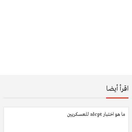
اقرأ أيضا
ما هو اختبار alcpt للعسكريين