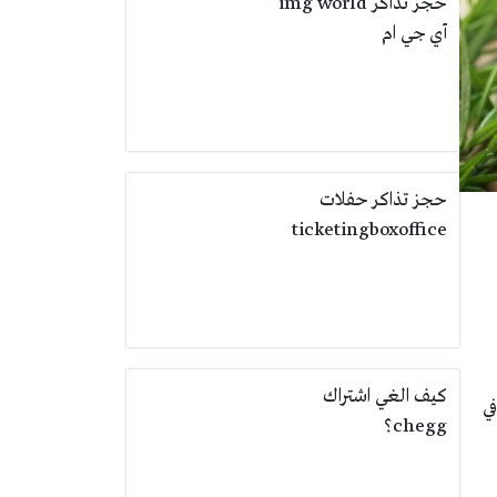
حجز تذاكر img world
آي جي ام
حجز تذاكر حفلات
ticketingboxoffice
كيف الغي اشتراك
ي
chegg؟