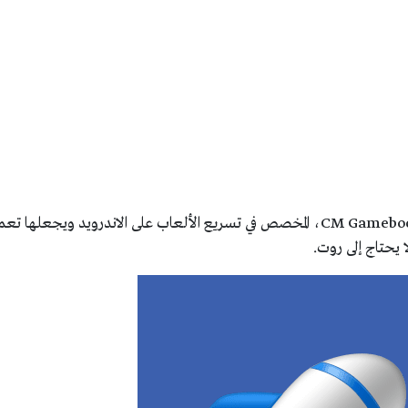
وسوف نشرح لك التطبيق الرائع CM Gamebooster، المخصص في تسريع الألعاب على الاندرويد ويجعلها ت
ا يحتاج إلى روت.