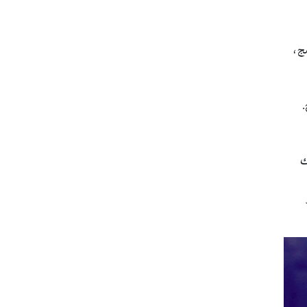
مج،
.
ك
ر