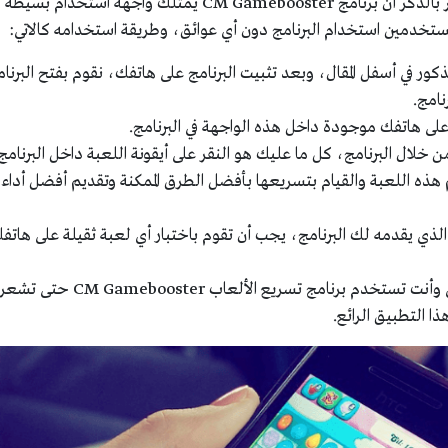
ويجعلها تعمل بسلاسة جداّ، وبالجدير بالذكر أن برنامج CM Gamebooster يمتلك واجهة استخدام بسيطة
تخدمين استخدام البرنامج دون أي عوائق، وطريقة استخدامه كالاتي:
ذكور في أسفل المقال، وبعد تثبيت البرنامج على هاتفك، نقوم بفتح البرنا
امج.
على هاتفك موجودة داخل هذه الواجهة في البرنامج.
خلال البرنامج، كل ما عليك هو النقر على أيقونة اللعبة داخل البرنامج
هذه اللعبة والقيام بتسريعها بأفضل الطرق الممكنة وتقديم أفضل أداء
ذي يقدمه لك البرنامج، يجب أن تقوم باختبار أي لعبة ثقيلة على هاتف
ومن ثم تقوم باختبارها مرة أخرى وأنت تستخدم برنامج تسريع الألعاب CM Gamebooster حتى تشع
ذا التطبيق الرائع.